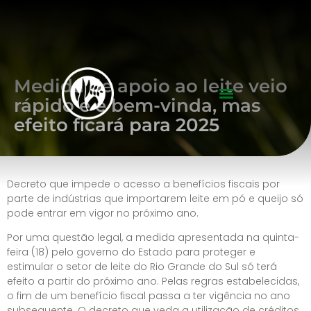
Medida de apoio ao leite veio
rápido e é bem-vinda, mas
efeito ficará para 2025
Decreto que impede o acesso a benefícios fiscais por
parte de indústrias que importarem leite em pó e queijo só
pode entrar em vigor no próximo ano.
Por uma questão legal, a medida apresentada na quinta-
feira (18) pelo governo do Estado para proteger e
estimular o setor de leite do Rio Grande do Sul
só terá
efeito a partir do próximo ano. Pelas regras estabelecidas,
o
fim de um benefício fiscal
passa a ter vigência no ano
subsequente. O decreto que veda a utilização de créditos