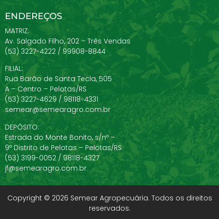
ENDEREÇOS
MATRIZ:
Av. Salgado Filho, 202 – Três Vendas
(53) 3227-4222 / 99908-8844
FILIAL:
Rua Barão de Santa Tecla, 505
A – Centro – Pelotas/RS
(53) 3227-4629 / 98118-4331
semear@semearagro.com.br
DEPÓSITO:
Estrada do Monte Bonito, s/nº –
9º Distrito de Pelotas – Pelotas/RS
(53) 3199-0052 / 98118-4327
jf@semearagro.com.br
Copyright © 2026 Semear Agropecuária. Todos os direitos
reservados.